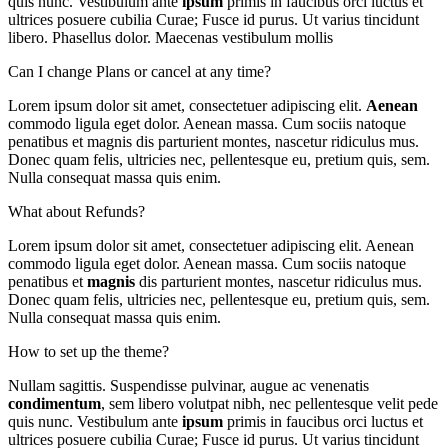
quis nunc. Vestibulum ante
ipsum
primis in faucibus orci luctus et
ultrices posuere cubilia Curae; Fusce id purus. Ut varius tincidunt
libero. Phasellus dolor. Maecenas vestibulum mollis
Can I change Plans or cancel at any time?
Lorem ipsum dolor sit amet, consectetuer adipiscing elit.
Aenean
commodo ligula eget dolor. Aenean massa. Cum sociis natoque
penatibus et magnis dis parturient montes, nascetur ridiculus mus.
Donec quam felis, ultricies nec, pellentesque eu, pretium quis, sem.
Nulla consequat massa quis enim.
What about Refunds?
Lorem ipsum dolor sit amet, consectetuer adipiscing elit. Aenean
commodo ligula eget dolor. Aenean massa. Cum sociis natoque
penatibus et
magnis
dis parturient montes, nascetur ridiculus mus.
Donec quam felis, ultricies nec, pellentesque eu, pretium quis, sem.
Nulla consequat massa quis enim.
How to set up the theme?
Nullam sagittis. Suspendisse pulvinar, augue ac venenatis
condimentum
, sem libero volutpat nibh, nec pellentesque velit pede
quis nunc. Vestibulum ante
ipsum
primis in faucibus orci luctus et
ultrices posuere cubilia Curae; Fusce id purus. Ut varius tincidunt