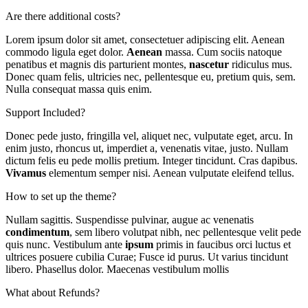
Are there additional costs?
Lorem ipsum dolor sit amet, consectetuer adipiscing elit. Aenean
commodo ligula eget dolor.
Aenean
massa. Cum sociis natoque
penatibus et magnis dis parturient montes,
nascetur
ridiculus mus.
Donec quam felis, ultricies nec, pellentesque eu, pretium quis, sem.
Nulla consequat massa quis enim.
Support Included?
Donec pede justo, fringilla vel, aliquet nec, vulputate eget, arcu. In
enim justo, rhoncus ut, imperdiet a, venenatis vitae, justo. Nullam
dictum felis eu pede mollis pretium. Integer tincidunt. Cras dapibus.
Vivamus
elementum semper nisi. Aenean vulputate eleifend tellus.
How to set up the theme?
Nullam sagittis. Suspendisse pulvinar, augue ac venenatis
condimentum
, sem libero volutpat nibh, nec pellentesque velit pede
quis nunc. Vestibulum ante
ipsum
primis in faucibus orci luctus et
ultrices posuere cubilia Curae; Fusce id purus. Ut varius tincidunt
libero. Phasellus dolor. Maecenas vestibulum mollis
What about Refunds?