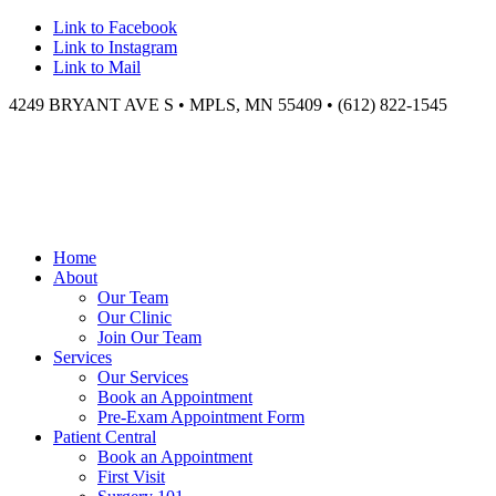
Link to Facebook
Link to Instagram
Link to Mail
4249 BRYANT AVE S • MPLS, MN 55409 • (612) 822-1545
Home
About
Our Team
Our Clinic
Join Our Team
Services
Our Services
Book an Appointment
Pre-Exam Appointment Form
Patient Central
Book an Appointment
First Visit